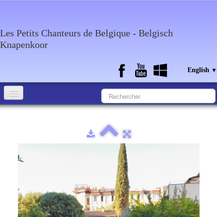
Les Petits Chanteurs de Belgique - Belgisch
Knapenkoor
English
▼
Accueil
What about the choir
Media
Calendar
Discography
Contact