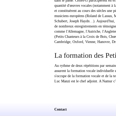
dans le passé. Celles-ci participèrent en ef
quantité d'œuvres vocales (notamment à l
et constituèrent au cours des siècles une p
musiciens européens (Roland de Lassus, 
Schubert, Joseph Haydn…). Aujourd'hui, i
de nombreux enregistrements en témoigne
comme l'Allemagne, l'Autriche, l'Anglete
(Petits Chanteurs à la Croix de Bois, Chœ
Cambridge, Oxford, Vienne, Hanovre, Dr
La formation des Pet
Au rythme de deux répétitions par semaine 
assurent la formation vocale individuelle
s'occupe de la formation vocale et de la te
Luc Manzi est le chef adjoint. A Namur c'
Contact