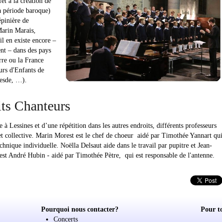
fet à la création de
a période baroque)
épinière de
Marin Marais,
l en existe encore –
nt – dans des pays
rre ou la France
urs d'Enfants de
esde, …).
its Chanteurs
à Lessines et d’une répétition dans les autres endroits, différents professeurs
 et collective. Marin Morest est le chef de choeur aidé par Timothée Yannart qu
chnique individuelle. Noëlla Delsaut aide dans le travail par pupitre et Jean-
est André Hubin - aidé par Timothée Pètre, qui est responsable de l'antenne.
Pourquoi nous contacter?
Pour t
Concerts