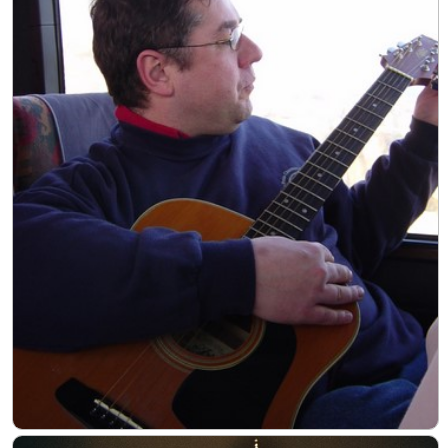
Soutien
Sponsoring
Événements