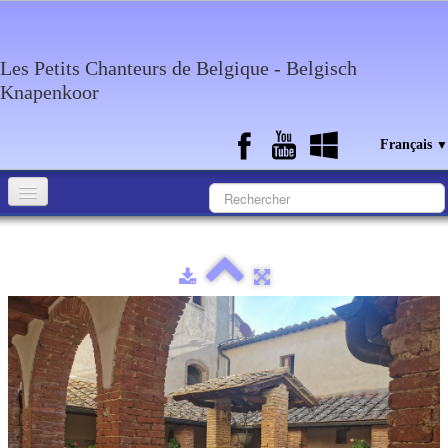
Les Petits Chanteurs de Belgique - Belgisch
Knapenkoor
Français
▼
Accueil
Qui sommes-nous?
Medias
Agenda
Discographie
Contact