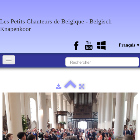
Les Petits Chanteurs de Belgique - Belgisch
Knapenkoor
Français
▼
Accueil
Qui sommes-nous?
Medias
Agenda
Discographie
Contact