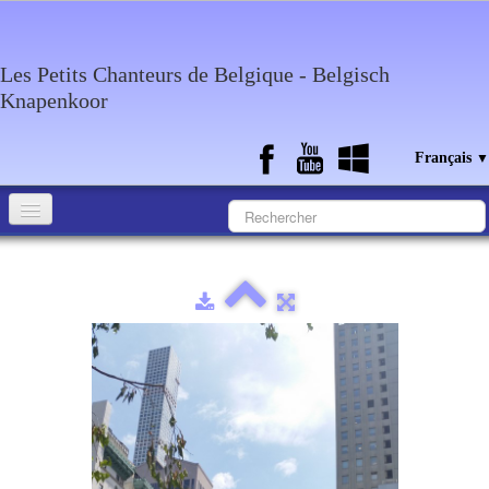
Les Petits Chanteurs de Belgique - Belgisch
Knapenkoor
Français
▼
Accueil
Qui sommes-nous?
Medias
Agenda
Discographie
Contact