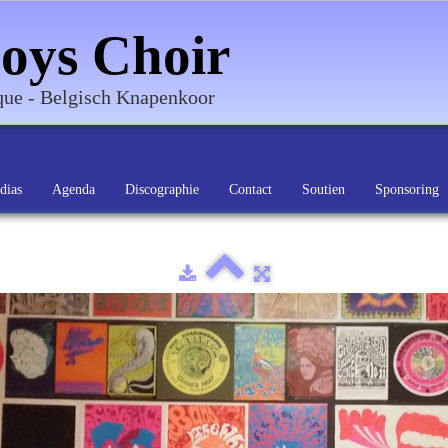
oys Choir
ique - Belgisch Knapenkoor
dias
Agenda
Discographie
Contact
Soutien
Sponsoring