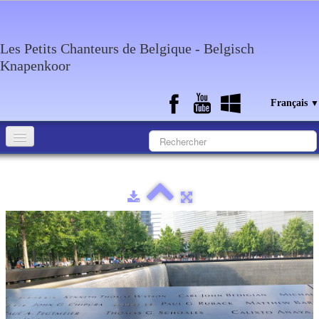
Les Petits Chanteurs de Belgique - Belgisch
Knapenkoor
Français
▼
Accueil
Qui sommes-nous?
Medias
Agenda
Discographie
Contact