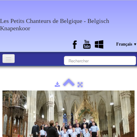
Les Petits Chanteurs de Belgique - Belgisch
Knapenkoor
Français
▼
Accueil
Qui sommes-nous?
Medias
Agenda
Discographie
Contact