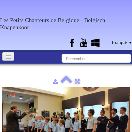
Les Petits Chanteurs de Belgique - Belgisch
Knapenkoor
Français
▼
Accueil
Qui sommes-nous?
Medias
Agenda
Discographie
Contact