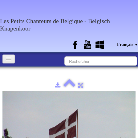
Les Petits Chanteurs de Belgique - Belgisch
Knapenkoor
Français
▼
Accueil
Qui sommes-nous?
Medias
Agenda
Discographie
Contact